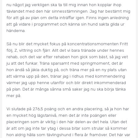
nu något jag verkligen ska ta till mig innan hon kopplar ihop
tävlandet med den här sinnesstämningen. Jag har bestämt mig
för att gå av plan om detta inträffar igen. Finns ingen anledning
att gå vidare i programmet och känna sin hund sakta glida ur
händerna.
Så nu blir det mycket fokus på koncentrationsmomenten Fritt
följ, Z, vittring och fjärr. Allt det vi bara tränade under hennes
rehab, och det var efter rehaben hon gick som bäst, så jag vet
ju att det funkar. Träna sparsamt med springmoment, det är
hon ändå så jäkla duktig på, och träna mer på en ny plats utan
att värma upp på den, tränar jag i ridhus med kommendering
värmer jag upp henne utanför och blir direkt inkommenderad
på plan. Det är många sånna små saker jag nu ska börja tänka
mer på.
Vi slutade på 276,5 poäng och en andra placering, så ja hon har
en mycket hög lägstanivå, men det är inte poängen eller
placeringen som är viktig i den här delen av det hela. Utan det
är att om jag inte tar ytag i dessa bitar som strular så kommer
hon aldrig hålla som tävlingshund i flera år framöver. Det här var