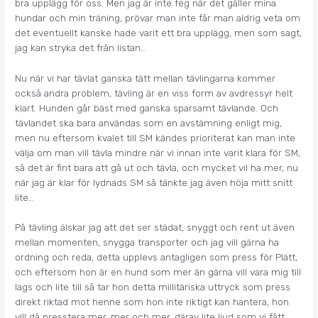
bra upplägg för oss. Men jag är inte feg när det gäller mina
hundar och min träning, prövar man inte får man aldrig veta om
det eventuellt kanske hade varit ett bra upplägg, men som sagt,
jag kan stryka det från listan…
Nu när vi har tävlat ganska tätt mellan tävlingarna kommer
också andra problem, tävling är en viss form av avdressyr helt
klart. Hunden går bäst med ganska sparsamt tävlande. Och
tävlandet ska bara användas som en avstämning enligt mig,
men nu eftersom kvalet till SM kändes prioriterat kan man inte
välja om man vill tävla mindre när vi innan inte varit klara för SM,
så det är fint bara att gå ut och tävla, och mycket vil ha mer, nu
när jag är klar för lydnads SM så tänkte jag även höja mitt snitt
lite…
På tävling älskar jag att det ser städat, snyggt och rent ut även
mellan momenten, snygga transporter och jag vill gärna ha
ordning och reda, detta upplevs antagligen som press för Plätt,
och eftersom hon är en hund som mer än gärna vill vara mig till
lags och lite till så tar hon detta millitäriska uttryck som press
direkt riktad mot henne som hon inte riktigt kan hantera, hon
vill då presstera mer, mer och mer, därav lite ljud som vi fått