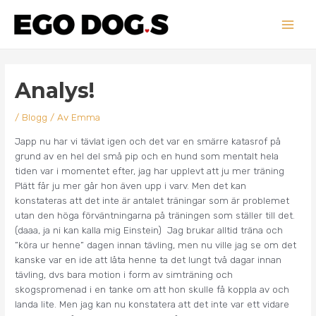
Hoppa
Main
till
innehåll
Men
Inläggsnavigering
Analys!
/
Blogg
/ Av
Emma
Japp nu har vi tävlat igen och det var en smärre katasrof på
grund av en hel del små pip och en hund som mentalt hela
tiden var i momentet efter, jag har upplevt att ju mer träning
Plätt får ju mer går hon även upp i varv. Men det kan
konstateras att det inte är antalet träningar som är problemet
utan den höga förväntningarna på träningen som ställer till det.
(daaa, ja ni kan kalla mig Einstein) Jag brukar alltid träna och
”köra ur henne” dagen innan tävling, men nu ville jag se om det
kanske var en ide att låta henne ta det lungt två dagar innan
tävling, dvs bara motion i form av simträning och
skogspromenad i en tanke om att hon skulle få koppla av och
landa lite. Men jag kan nu konstatera att det inte var ett vidare