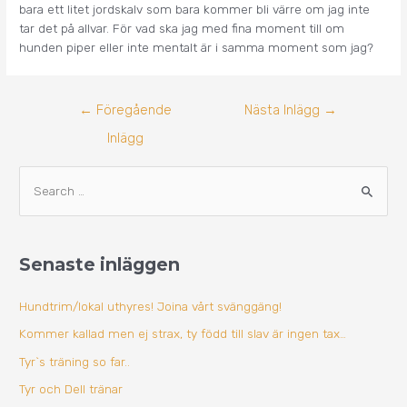
bara ett litet jordskalv som bara kommer bli värre om jag inte
tar det på allvar. För vad ska jag med fina moment till om
hunden piper eller inte mentalt är i samma moment som jag?
←
Föregående
Nästa Inlägg
→
Inlägg
A
S
r
ö
k
k
i
Senaste inläggen
e
v
f
Hundtrim/lokal uthyres! Joina vårt svänggäng!
t
Kommer kallad men ej strax, ty född till slav är ingen tax…
e
Tyr`s träning so far..
r
Tyr och Dell tränar
: