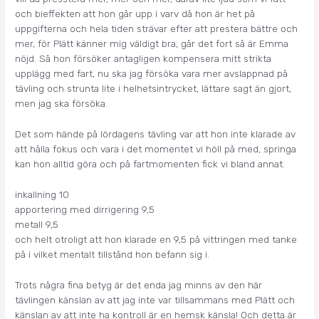
och bieffekten att hon går upp i varv då hon är het på
uppgifterna och hela tiden strävar efter att prestera bättre och
mer, för Plätt känner mig väldigt bra, går det fort så är Emma
nöjd. Så hon försöker antagligen kompensera mitt strikta
upplägg med fart, nu ska jag försöka vara mer avslappnad på
tävling och strunta lite i helhetsintrycket, lättare sagt än gjort,
men jag ska försöka.
Det som hände på lördagens tävling var att hon inte klarade av
att hålla fokus och vara i det momentet vi höll på med, springa
kan hon alltid göra och på fartmomenten fick vi bland annat.
inkallning 10
apportering med dirrigering 9,5
metall 9,5
och helt otroligt att hon klarade en 9,5 på vittringen med tanke
på i vilket mentalt tillstånd hon befann sig i.
Trots några fina betyg är det enda jag minns av den här
tävlingen känslan av att jag inte var tillsammans med Plätt och
känslan av att inte ha kontroll är en hemsk känsla! Och detta är