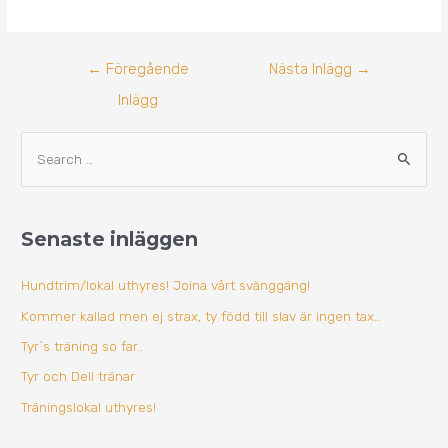
←
Föregående
Nästa Inlägg
→
Inlägg
A
S
r
ö
k
k
i
Senaste inläggen
e
v
f
Hundtrim/lokal uthyres! Joina vårt svänggäng!
t
Kommer kallad men ej strax, ty född till slav är ingen tax…
e
Tyr`s träning so far..
r
Tyr och Dell tränar
:
Träningslokal uthyres!