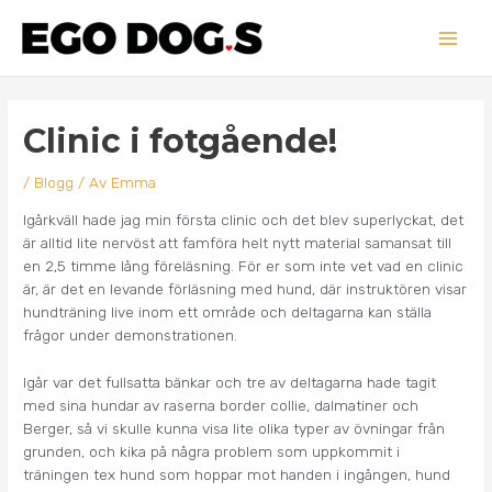
Hoppa
Main
till
innehåll
Men
Inläggsnavigering
Clinic i fotgående!
/
Blogg
/ Av
Emma
Igårkväll hade jag min första clinic och det blev superlyckat, det
är alltid lite nervöst att famföra helt nytt material samansat till
en 2,5 timme lång föreläsning. För er som inte vet vad en clinic
är, är det en levande förläsning med hund, där instruktören visar
hundträning live inom ett område och deltagarna kan ställa
frågor under demonstrationen.
Igår var det fullsatta bänkar och tre av deltagarna hade tagit
med sina hundar av raserna border collie, dalmatiner och
Berger, så vi skulle kunna visa lite olika typer av övningar från
grunden, och kika på några problem som uppkommit i
träningen tex hund som hoppar mot handen i ingången, hund