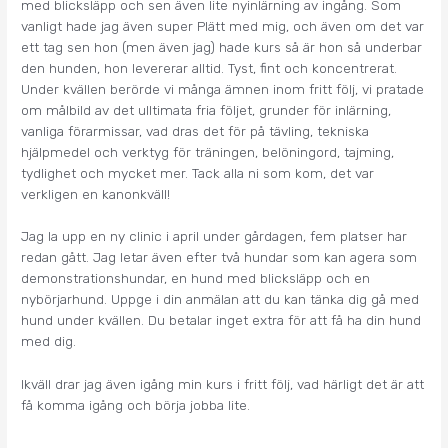
med blicksläpp och sen även lite nyinlärning av ingång. Som
vanligt hade jag även super Plätt med mig, och även om det var
ett tag sen hon (men även jag) hade kurs så är hon så underbar
den hunden, hon levererar alltid. Tyst, fint och koncentrerat.
Under kvällen berörde vi många ämnen inom fritt följ, vi pratade
om målbild av det ulltimata fria följet, grunder för inlärning,
vanliga förarmissar, vad dras det för på tävling, tekniska
hjälpmedel och verktyg för träningen, belöningord, tajming,
tydlighet och mycket mer. Tack alla ni som kom, det var
verkligen en kanonkväll!
Jag la upp en ny clinic i april under gårdagen, fem platser har
redan gått. Jag letar även efter två hundar som kan agera som
demonstrationshundar, en hund med blicksläpp och en
nybörjarhund. Uppge i din anmälan att du kan tänka dig gå med
hund under kvällen. Du betalar inget extra för att få ha din hund
med dig.
Ikväll drar jag även igång min kurs i fritt följ, vad härligt det är att
få komma igång och börja jobba lite.