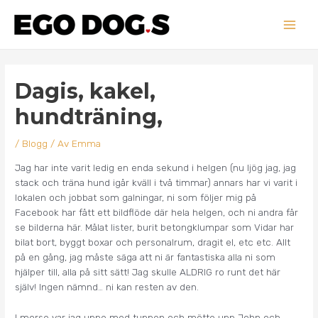
Hoppa
Main
till
innehåll
Men
Inläggsnavigering
Dagis, kakel,
hundträning,
/
Blogg
/ Av
Emma
Jag har inte varit ledig en enda sekund i helgen (nu ljög jag, jag
stack och träna hund igår kväll i två timmar) annars har vi varit i
lokalen och jobbat som galningar, ni som följer mig på
Facebook har fått ett bildflöde där hela helgen, och ni andra får
se bilderna här. Målat lister, burit betongklumpar som Vidar har
bilat bort, byggt boxar och personalrum, dragit el, etc etc. Allt
på en gång, jag måste säga att ni är fantastiska alla ni som
hjälper till, alla på sitt sätt! Jag skulle ALDRIG ro runt det här
själv! Ingen nämnd… ni kan resten av den.
I morse var jag uppe med tuppen och mötte upp John och