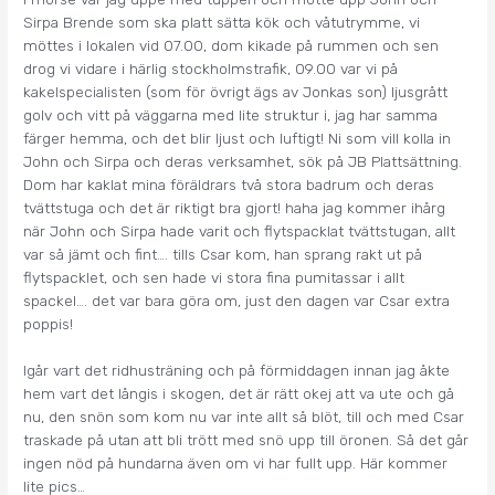
Sirpa Brende som ska platt sätta kök och våtutrymme, vi
möttes i lokalen vid 07.00, dom kikade på rummen och sen
drog vi vidare i härlig stockholmstrafik, 09.00 var vi på
kakelspecialisten (som för övrigt ägs av Jonkas son) ljusgrått
golv och vitt på väggarna med lite struktur i, jag har samma
färger hemma, och det blir ljust och luftigt! Ni som vill kolla in
John och Sirpa och deras verksamhet, sök på JB Plattsättning.
Dom har kaklat mina föräldrars två stora badrum och deras
tvättstuga och det är riktigt bra gjort! haha jag kommer ihårg
när John och Sirpa hade varit och flytspacklat tvättstugan, allt
var så jämt och fint…. tills Csar kom, han sprang rakt ut på
flytspacklet, och sen hade vi stora fina pumitassar i allt
spackel…. det var bara göra om, just den dagen var Csar extra
poppis!
Igår vart det ridhusträning och på förmiddagen innan jag åkte
hem vart det långis i skogen, det är rätt okej att va ute och gå
nu, den snön som kom nu var inte allt så blöt, till och med Csar
traskade på utan att bli trött med snö upp till öronen. Så det går
ingen nöd på hundarna även om vi har fullt upp. Här kommer
lite pics…