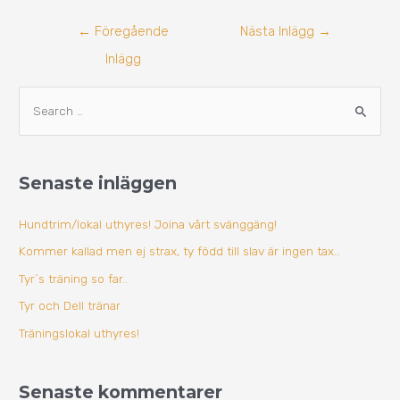
←
Föregående
Nästa Inlägg
→
Inlägg
A
S
r
ö
k
k
i
Senaste inläggen
e
v
f
Hundtrim/lokal uthyres! Joina vårt svänggäng!
t
Kommer kallad men ej strax, ty född till slav är ingen tax…
e
Tyr`s träning so far..
r
Tyr och Dell tränar
:
Träningslokal uthyres!
Senaste kommentarer