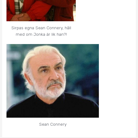
Sirpas egna Sean Connery, håll
med om Jonka är lik han?!
Sean Connery