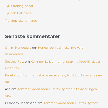
e
Tyr`s träning so far..
r
Tyr och Dell tränar
:
Träningslokal uthyres!
Senaste kommentarer
Sthlm Hunddagis
om
Hundar och barn ska inte vara
tillsammans!
Jessica Pelz
om
Kommer kallad men ej strax, ty född till slav är
ingen tax…
Emelie
om
Kommer kallad men ej strax, ty född till slav är ingen
tax…
Åsa
om
Kommer kallad men ej strax, ty född till slav är ingen
tax…
Elisabeth Johansson
om
Kommer kallad men ej strax, ty född