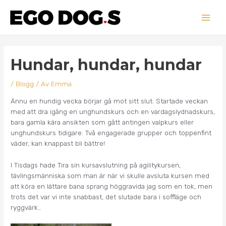
Hoppa
Main
till
innehåll
Men
Inläggsnavigering
Hundar, hundar, hundar
/
Blogg
/ Av
Emma
Ännu en hundig vecka börjar gå mot sitt slut. Startade veckan
med att dra igång en unghundskurs och en vardagslydnadskurs,
bara gamla kära ansikten som gått antingen valpkurs eller
unghundskurs tidigare. Två engagerade grupper och toppenfint
väder, kan knappast bli bättre!
I Tisdags hade Tira sin kursavslutning på agilitykursen,
tävlingsmänniska som man är när vi skulle avsluta kursen med
att köra en lättare bana sprang höggravida jag som en tok, men
trots det var vi inte snabbast, det slutade bara i soffläge och
ryggvärk…