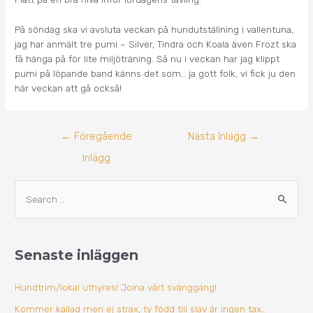
På söndag ska vi avsluta veckan på hundutställning i vallentuna,
jag har anmält tre pumi – Silver, Tindra och Koala även Frozt ska
få hänga på för lite miljöträning. Så nu i veckan har jag klippt
pumi på löpande band känns det som… ja gott folk, vi fick ju den
här veckan att gå också!
←
Föregående
Nästa Inlägg
→
Inlägg
A
S
r
ö
k
k
i
Senaste inläggen
e
v
f
Hundtrim/lokal uthyres! Joina vårt svänggäng!
t
Kommer kallad men ej strax, ty född till slav är ingen tax…