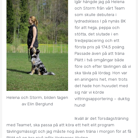
Igår hängde jag på Helena
och Storm från vårt Team
som skulle debutera i
lydnadsklass I på nynäs BK
för att hejja, peppa och
stötta, det slutade i en
tredjeplacering och ett
första pris på 174,5 poäng.
Passade även på att träna
Plätt i två omgångar både
före och efter tävlingen då vi
ska tävla på lördag. Hon var
en aningens het, men trots
det hade hon huvudet med
sig när vi körde
Helena och Storm, bilden tagen
vittringsapportering – duktig
av Elin Berglund
hund!
Ikväll är det Torsdagsträning
med Teamet, ska passa på att köra ett helt elit program
tävlingsmässigt och jag måste nog även träna i morgon för at få
Plätt på en bra nivå inför lördagens tävling.