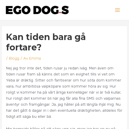
Hoppa
Main
till
innehåll
Men
Inläggsnavigering
Kan tiden bara gå
fortare?
/
Blogg
/ Av
Emma
Nej jag tror inte det, tiden rusar ju redan iväg. Men även om
tiden rusar fram så känns det som en evighet tills vi vet om
Yeba är dräktig. Sitter och fantiserar om hur söta dom kommer
vara, hur ambitiösa valpköpare som kommer höra av sig. Hur
roligt vi kommer ha på vårt årliga kennelläger när vi är två kullar,
hur roligt det kommer bli när jag får alla fina SMS och valparnas
äventyr och framgångar. Ja, jag håller på att längta ihjäl mig. Nu
har det gått 6 dagar in i den eventuella dräktigheten, alldeles för
tidigt att säga bu eller bä.
Min hemsida håller på att säga upp sig, men jag har en ny på