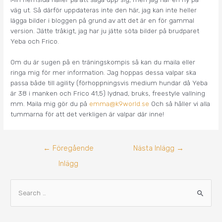
väg ut. Så därför uppdateras inte den här, jag kan inte heller
lägga bilder i bloggen på grund av att det är en för gammal
version. Jätte tråkigt, jag har ju jätte söta bilder på brudparet
Yeba och Frico.
Om du är sugen på en träningskompis så kan du maila eller
ringa mig för mer information. Jag hoppas dessa valpar ska
passa både till agility (förhoppningsvis medium hundar då Yeba
är 38 i manken och Frico 41,5) lydnad, bruks, freestyle vallning
mm. Maila mig gör du på
emma@k9world.se
Och så håller vi alla
tummarna för att det verkligen är valpar där inne!
←
Föregående
Nästa Inlägg
→
Inlägg
A
S
r
ö
k
k