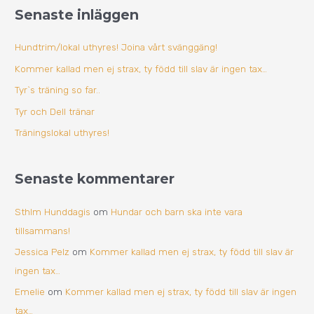
i
Senaste inläggen
e
v
f
Hundtrim/lokal uthyres! Joina vårt svänggäng!
t
Kommer kallad men ej strax, ty född till slav är ingen tax…
e
Tyr`s träning so far..
r
Tyr och Dell tränar
:
Träningslokal uthyres!
Senaste kommentarer
Sthlm Hunddagis
om
Hundar och barn ska inte vara
tillsammans!
Jessica Pelz
om
Kommer kallad men ej strax, ty född till slav är
ingen tax…
Emelie
om
Kommer kallad men ej strax, ty född till slav är ingen
tax…