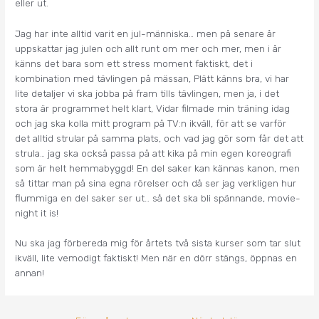
eller ut.
Jag har inte alltid varit en jul-människa… men på senare år
uppskattar jag julen och allt runt om mer och mer, men i år
känns det bara som ett stress moment faktiskt, det i
kombination med tävlingen på mässan, Plätt känns bra, vi har
lite detaljer vi ska jobba på fram tills tävlingen, men ja, i det
stora är programmet helt klart, Vidar filmade min träning idag
och jag ska kolla mitt program på TV:n ikväll, för att se varför
det alltid strular på samma plats, och vad jag gör som får det att
strula… jag ska också passa på att kika på min egen koreografi
som är helt hemmabyggd! En del saker kan kännas kanon, men
så tittar man på sina egna rörelser och då ser jag verkligen hur
flummiga en del saker ser ut… så det ska bli spännande, movie-
night it is!
Nu ska jag förbereda mig för årtets två sista kurser som tar slut
ikväll, lite vemodigt faktiskt! Men när en dörr stängs, öppnas en
annan!