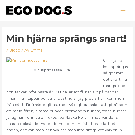
Hoppa
Main
till
innehåll
Men
Inläggsnavigering
Min hjärna sprängs snart!
/
Blogg
/ Av
Emma
Om hjärnan
kan sprängas
Min isprinsessa Tira
så gör min
det snart, har
många ideer
och tankar inför nästa år. Det gäller att få ner allt på papper
innan man tappar bort alla. Just nu är jag precis hemkommen
från sånt där ”måste göras, men väldigt bra saker att göra” som
att mata fåren, simma hundar, promenera hundar, träna hundar…
jo jag har hunnit äta frukost på Nacka Forum med världens
finaste också, det var en bonus och en riktigt bra start på
dagen, det kan man behöva när man inte riktigt vet varken in