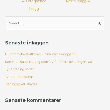
←
Föregående
Nästa Inlägg
→
Inlägg
A
S
r
ö
k
k
i
Senaste inläggen
e
v
f
Hundtrim/lokal uthyres! Joina vårt svänggäng!
t
Kommer kallad men ej strax, ty född till slav är ingen tax…
e
Tyr`s träning so far..
r
Tyr och Dell tränar
:
Träningslokal uthyres!
Senaste kommentarer