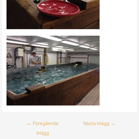
←
Föregående
Nästa Inlägg
→
Inlägg