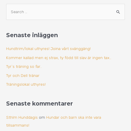
A
S
r
ö
k
k
i
Senaste inläggen
e
v
f
Hundtrim/lokal uthyres! Joina vårt svänggäng!
t
Kommer kallad men ej strax, ty född till slav är ingen tax…
e
Tyr`s träning so far..
r
Tyr och Dell tränar
:
Träningslokal uthyres!
Senaste kommentarer
Sthlm Hunddagis
om
Hundar och barn ska inte vara
tillsammans!