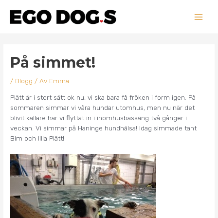
Hoppa
Main
till
innehåll
Men
Inläggsnavigering
På simmet!
/
Blogg
/ Av
Emma
Plätt är i stort sätt ok nu, vi ska bara få fröken i form igen. På
sommaren simmar vi våra hundar utomhus, men nu när det
blivit kallare har vi flyttat in i inomhusbassäng två gånger i
veckan. Vi simmar på Haninge hundhälsa! Idag simmade tant
Bim och lilla Plätt!