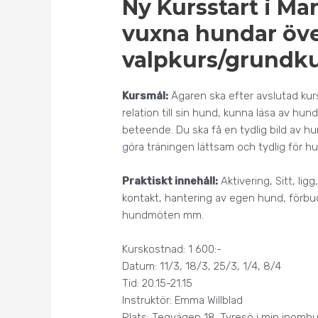
Ny Kursstart i Ma
vuxna hundar över
valpkurs/grundk
Kursmål:
Ägaren ska efter avslutad ku
relation till sin hund, kunna läsa av hu
beteende. Du ska få en tydlig bild av h
göra träningen lättsam och tydlig för h
Praktiskt innehåll:
Aktivering, Sitt, ligg
kontakt, hantering av egen hund, förbud
hundmöten mm.
Kurskostnad: 1 600:-
Datum: 11/3, 18/3, 25/3, 1/4, 8/4
Tid: 20.15-21.15
Instruktör: Emma Willblad
Plats: Tegvägen 18. Tyresö i min inomhu