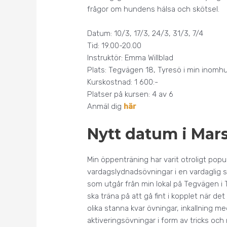
frågor om hundens hälsa och skötsel.
Datum: 10/3, 17/3, 24/3, 31/3, 7/4
Tid: 19.00-20.00
Instruktör: Emma Willblad
Plats: Tegvägen 18, Tyresö i min inomhu
Kurskostnad: 1 600:-
Platser på kursen: 4 av 6
Anmäl dig
här
Nytt datum i Mar
Min öppenträning har varit otroligt popu
vardagslydnadsövningar i en vardaglig s
som utgår från min lokal på Tegvägen i
ska träna på att gå fint i kopplet när d
olika stanna kvar övningar, inkallning me
aktiveringsövningar i form av tricks och