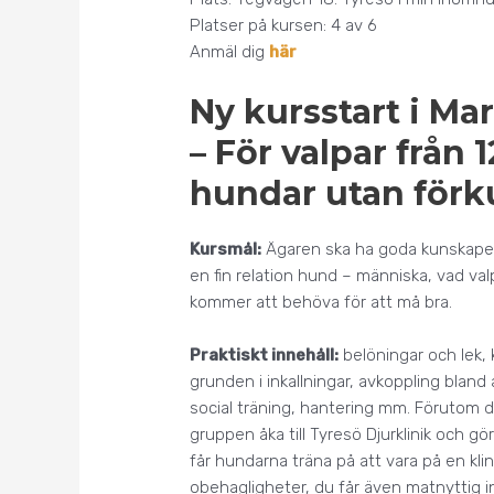
Platser på kursen: 4 av 6
Anmäl dig
här
Ny kursstart i M
– För valpar från 
hundar utan förk
Kursmål:
Ägaren ska ha goda kunskaper 
en fin relation hund – människa, vad v
kommer att behöva för att må bra.
Praktiskt innehåll:
belöningar och lek, k
grunden i inkallningar, avkoppling bland
social träning, hantering mm. Förutom
gruppen åka till Tyresö Djurklinik och 
får hundarna träna på att vara på en kli
obehagligheter, du får även matnyttig i