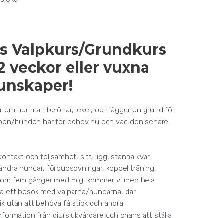
ars Valpkurs/Grundkurs
12 veckor eller vuxna
unskaper!
om hur man belönar, leker, och lägger en grund för
alpen/hunden har för behov nu och vad den senare
ontakt och följsamhet, sitt, ligg, stanna kvar,
 andra hundar, förbudsövningar, koppel träning,
 dom fem gånger med mig, kommer vi med hela
göra ett besök med valparna/hundarna, där
nik utan att behöva få stick och andra
nformation från djursjukvårdare och chans att ställa