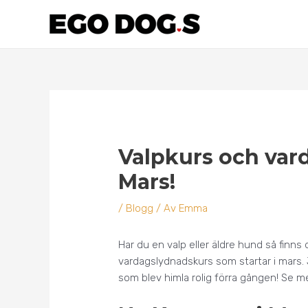
Hoppa
till
innehåll
Inläggsnavigering
Valpkurs och var
Mars!
/
Blogg
/ Av
Emma
Har du en valp eller äldre hund så finns
vardagslydnadskurs som startar i mars.
som blev himla rolig förra gången! Se 