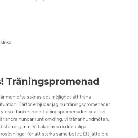
slokal
s! Träningspromenad
lär men ofta saknas det möjlighet att träna
ituation. Därför erbjuder jag nu träningspromenader
 Tyresö. Tanken med träningspromenaden är att vi
et är andra hundar runt omkring, vi tränar hundmöten,
d störning mm. Vi bakar även in lite roliga
 nosövningar för att stärka samarbetet. Ett jätte bra