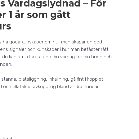
rs Vardagslydnad –
För
 1 år som gått
urs
rs ha goda kunskaper om hur man skapar en god
ndens signaler och kunskaper i hur man befäster rätt
ur du kan strukturera upp din vardag för din hund och
unden.
, stanna, platsliggning, inkallning, gå fint i kopplet,
 och tillåtelse, avkoppling bland andra hundar,
slokal