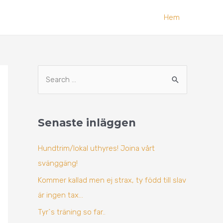
Hem
A
S
r
ö
k
k
i
Senaste inläggen
e
v
f
Hundtrim/lokal uthyres! Joina vårt
t
svänggäng!
e
Kommer kallad men ej strax, ty född till slav
r
är ingen tax…
:
Tyr`s träning so far..