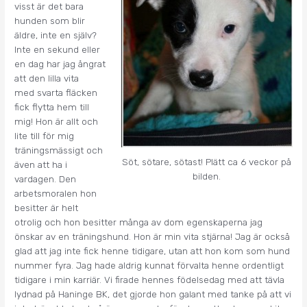
visst är det bara
hunden som blir
äldre, inte en själv?
Inte en sekund eller
en dag har jag ångrat
att den lilla vita
med svarta fläcken
fick flytta hem till
mig! Hon är allt och
lite till för mig
träningsmässigt och
Söt, sötare, sötast! Plätt ca 6 veckor på
även att ha i
bilden.
vardagen. Den
arbetsmoralen hon
besitter är helt
otrolig och hon besitter många av dom egenskaperna jag
önskar av en träningshund. Hon är min vita stjärna! Jag är också
glad att jag inte fick henne tidigare, utan att hon kom som hund
nummer fyra. Jag hade aldrig kunnat förvalta henne ordentligt
tidigare i min karriär. Vi firade hennes födelsedag med att tävla
lydnad på Haninge BK, det gjorde hon galant med tanke på att vi