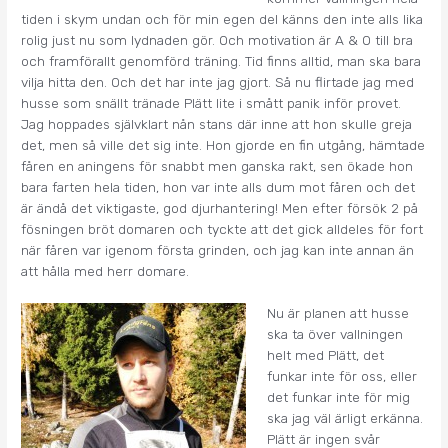
tiden i skym undan och för min egen del känns den inte alls lika
rolig just nu som lydnaden gör. Och motivation är A & O till bra
och framförallt genomförd träning. Tid finns alltid, man ska bara
vilja hitta den. Och det har inte jag gjort. Så nu flirtade jag med
husse som snällt tränade Plätt lite i smått panik inför provet.
Jag hoppades självklart nån stans där inne att hon skulle greja
det, men så ville det sig inte. Hon gjorde en fin utgång, hämtade
fåren en aningens för snabbt men ganska rakt, sen ökade hon
bara farten hela tiden, hon var inte alls dum mot fåren och det
är ändå det viktigaste, god djurhantering! Men efter försök 2 på
fösningen bröt domaren och tyckte att det gick alldeles för fort
när fåren var igenom första grinden, och jag kan inte annan än
att hålla med herr domare.
Nu är planen att husse
ska ta över vallningen
helt med Plätt, det
funkar inte för oss, eller
det funkar inte för mig
ska jag väl ärligt erkänna.
Plätt är ingen svår