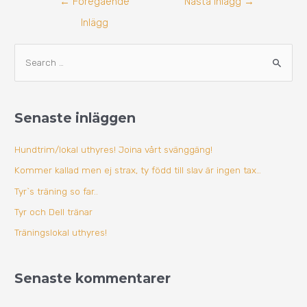
←
Föregående
Nästa Inlägg
→
Inlägg
A
S
r
ö
k
k
i
Senaste inläggen
e
v
f
Hundtrim/lokal uthyres! Joina vårt svänggäng!
t
Kommer kallad men ej strax, ty född till slav är ingen tax…
e
Tyr`s träning so far..
r
Tyr och Dell tränar
:
Träningslokal uthyres!
Senaste kommentarer