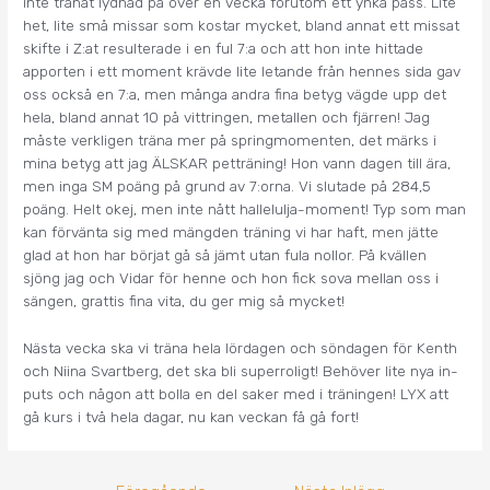
inte tränat lydnad på över en vecka förutom ett ynka pass. Lite
het, lite små missar som kostar mycket, bland annat ett missat
skifte i Z:at resulterade i en ful 7:a och att hon inte hittade
apporten i ett moment krävde lite letande från hennes sida gav
oss också en 7:a, men många andra fina betyg vägde upp det
hela, bland annat 10 på vittringen, metallen och fjärren! Jag
måste verkligen träna mer på springmomenten, det märks i
mina betyg att jag ÄLSKAR petträning! Hon vann dagen till ära,
men inga SM poäng på grund av 7:orna. Vi slutade på 284,5
poäng. Helt okej, men inte nått hallelulja-moment! Typ som man
kan förvänta sig med mängden träning vi har haft, men jätte
glad at hon har börjat gå så jämt utan fula nollor. På kvällen
sjöng jag och Vidar för henne och hon fick sova mellan oss i
sängen, grattis fina vita, du ger mig så mycket!
Nästa vecka ska vi träna hela lördagen och söndagen för Kenth
och Niina Svartberg, det ska bli superroligt! Behöver lite nya in-
puts och någon att bolla en del saker med i träningen! LYX att
gå kurs i två hela dagar, nu kan veckan få gå fort!