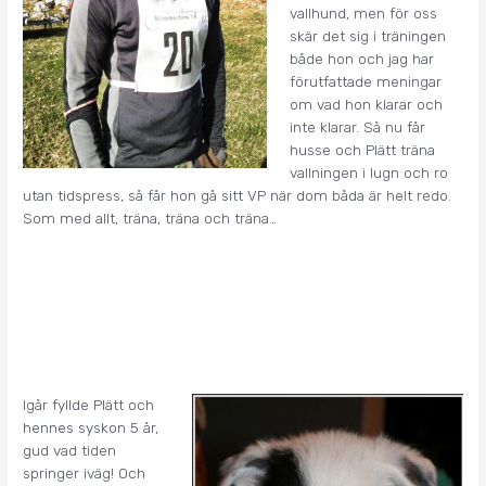
vallhund, men för oss
skär det sig i träningen
både hon och jag har
förutfattade meningar
om vad hon klarar och
inte klarar. Så nu får
husse och Plätt träna
vallningen i lugn och ro
utan tidspress, så får hon gå sitt VP när dom båda är helt redo.
Som med allt, träna, träna och träna…
Igår fyllde Plätt och
hennes syskon 5 år,
gud vad tiden
springer iväg! Och