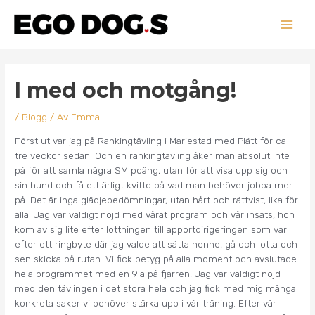
Hoppa
Main
till
innehåll
Men
Inläggsnavigering
I med och motgång!
/
Blogg
/ Av
Emma
Först ut var jag på Rankingtävling i Mariestad med Plätt för ca
tre veckor sedan. Och en rankingtävling åker man absolut inte
på för att samla några SM poäng, utan för att visa upp sig och
sin hund och få ett ärligt kvitto på vad man behöver jobba mer
på. Det är inga glädjebedömningar, utan hårt och rättvist, lika för
alla. Jag var väldigt nöjd med vårat program och vår insats, hon
kom av sig lite efter lottningen till apportdirigeringen som var
efter ett ringbyte där jag valde att sätta henne, gå och lotta och
sen skicka på rutan. Vi fick betyg på alla moment och avslutade
hela programmet med en 9:a på fjärren! Jag var väldigt nöjd
med den tävlingen i det stora hela och jag fick med mig många
konkreta saker vi behöver stärka upp i vår träning. Efter vår