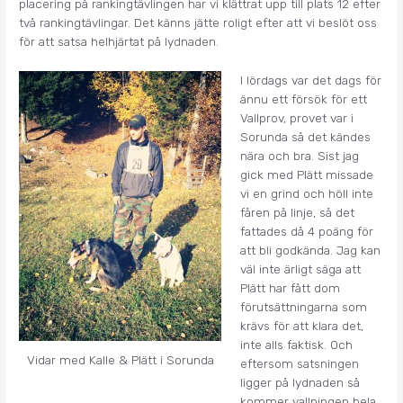
placering på rankingtävlingen har vi klättrat upp till plats 12 efter
två rankingtävlingar. Det känns jätte roligt efter att vi beslöt oss
för att satsa helhjärtat på lydnaden.
I lördags var det dags för
ännu ett försök för ett
Vallprov, provet var i
Sorunda så det kändes
nära och bra. Sist jag
gick med Plätt missade
vi en grind och höll inte
fåren på linje, så det
fattades då 4 poäng för
att bli godkända. Jag kan
väl inte ärligt säga att
Plätt har fått dom
förutsättningarna som
krävs för att klara det,
inte alls faktisk. Och
Vidar med Kalle & Plätt i Sorunda
eftersom satsningen
ligger på lydnaden så
kommer vallningen hela