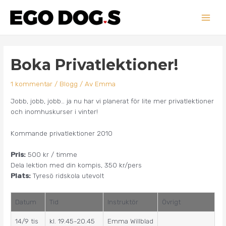
Hoppa
Main
till
innehåll
Men
Inläggsnavigering
Boka Privatlektioner!
1 kommentar
/
Blogg
/ Av
Emma
Jobb, jobb, jobb… ja nu har vi planerat för lite mer privatlektioner
och inomhuskurser i vinter!
Kommande privatlektioner 2010
Pris:
500 kr / timme
Dela lektion med din kompis, 350 kr/pers
Plats:
Tyresö ridskola utevolt
Datum
Tid
Instruktör
Övrigt
14/9 tis
kl. 19.45-20.45
Emma Willblad