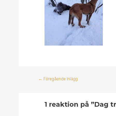
←
Föregående Inlägg
1 reaktion på ”Dag tr