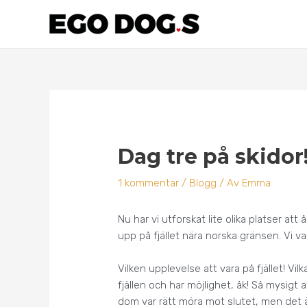
Hoppa
till
innehåll
Inläggsnavigering
Dag tre på skidor
1 kommentar
/
Blogg
/ Av
Emma
Nu har vi utforskat lite olika platser att 
upp på fjället nära norska gränsen. Vi var
Vilken upplevelse att vara på fjället! Vi
fjällen och har möjlighet, åk! Så mysigt
dom var rätt möra mot slutet, men det ä