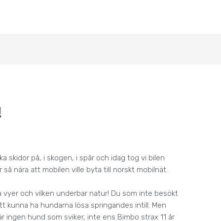
!
åka skidor på, i skogen, i spår och idag tog vi bilen
 så nära att mobilen ville byta till norskt mobilnät.
lka vyer och vilken underbar natur! Du som inte besökt
 att kunna ha hundarna lösa springandes intill. Men
r ingen hund som sviker, inte ens Bimbo strax 11 år