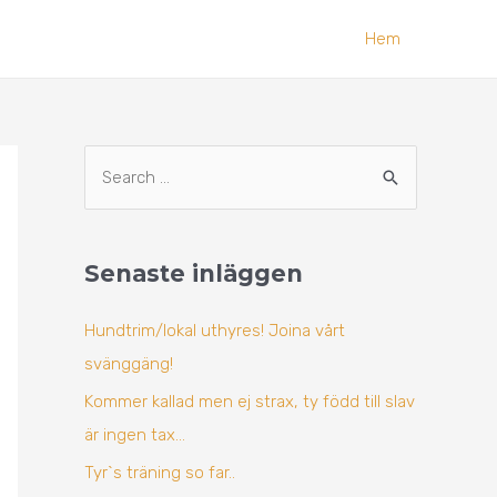
Hem
A
S
r
ö
k
k
i
Senaste inläggen
e
v
f
Hundtrim/lokal uthyres! Joina vårt
t
svänggäng!
e
Kommer kallad men ej strax, ty född till slav
r
är ingen tax…
:
Tyr`s träning so far..