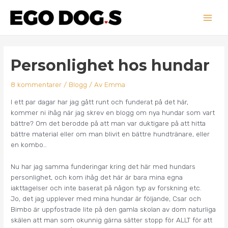
Hoppa
Main
till
innehåll
Men
Inläggsnavigering
Personlighet hos hundar
8 kommentarer
/
Blogg
/ Av
Emma
I ett par dagar har jag gått runt och funderat på det här,
kommer ni ihåg när jag skrev en blogg om nya hundar som vart
bättre? Om det berodde på att man var duktigare på att hitta
bättre material eller om man blivit en bättre hundtränare, eller
en kombo…
Nu har jag samma funderingar kring det här med hundars
personlighet, och kom ihåg det här är bara mina egna
iakttagelser och inte baserat på någon typ av forskning etc.
Jo, det jag upplever med mina hundar är följande, Csar och
Bimbo är uppfostrade lite på den gamla skolan av dom naturliga
skälen att man som okunnig gärna sätter stopp för ALLT för att