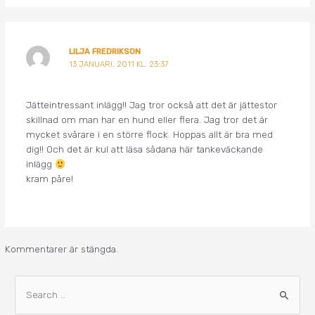
LILJA FREDRIKSON
13 JANUARI, 2011 KL. 23:37
Jätteintressant inlägg!! Jag tror också att det är jättestor
skillnad om man har en hund eller flera. Jag tror det är
mycket svårare i en större flock. Hoppas allt är bra med
dig!! Och det är kul att läsa sådana här tankeväckande
inlägg
kram påre!
Kommentarer är stängda.
A
S
r