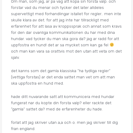
Om man, som jag, ar pa vag att kopa sin forsta valp. och
forstar vad du menar och tycker det later alldeles
supervettigt med forhandlingar istallet for regler.. men inte
skulle klara av det. for att jag inte har tillrackligt med
erfarenhet for att lasa av kroppssprak och annat som kravs
for den dar ovanliga kommunikationen du har med dina
hundar. vad tycker du man ska gora da? jag ar radd for att
uppfostra en hund! det ar sa mycket som kan ga fel
och man kan vara sa orattvis mot den utan att veta om det
sjalv.
det kanns som det gamla klassiska ”ha tydliga regler”
(vettiga forstas) ar det enda sattet man vet om att man
ska uppfostra en hund med.
hade ditt nuvarande satt att kommunicera med hundar
fungerat nar du kopte din forsta valp? eller rackte det
”gamla” sattet da? med de erfarenheter du hade.
forlat att jag skriver utan a,a och o. men jag skriver till dig
fran england.