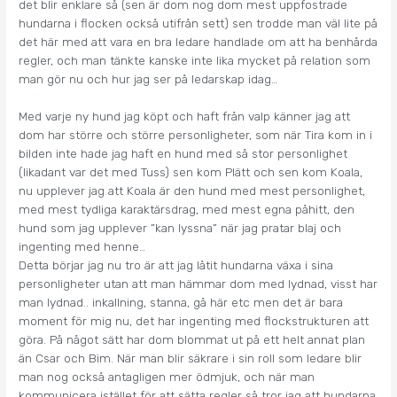
det blir enklare så (sen är dom nog dom mest uppfostrade
hundarna i flocken också utifrån sett) sen trodde man väl lite på
det här med att vara en bra ledare handlade om att ha benhårda
regler, och man tänkte kanske inte lika mycket på relation som
man gör nu och hur jag ser på ledarskap idag…
Med varje ny hund jag köpt och haft från valp känner jag att
dom har större och större personligheter, som när Tira kom in i
bilden inte hade jag haft en hund med så stor personlighet
(likadant var det med Tuss) sen kom Plätt och sen kom Koala,
nu upplever jag att Koala är den hund med mest personlighet,
med mest tydliga karaktärsdrag, med mest egna påhitt, den
hund som jag upplever ”kan lyssna” när jag pratar blaj och
ingenting med henne…
Detta börjar jag nu tro är att jag låtit hundarna växa i sina
personligheter utan att man hämmar dom med lydnad, visst har
man lydnad.. inkallning, stanna, gå här etc men det är bara
moment för mig nu, det har ingenting med flockstrukturen att
göra. På något sätt har dom blommat ut på ett helt annat plan
än Csar och Bim. När man blir säkrare i sin roll som ledare blir
man nog också antagligen mer ödmjuk, och när man
kommunicera istället för att sätta regler så tror jag att hundarna