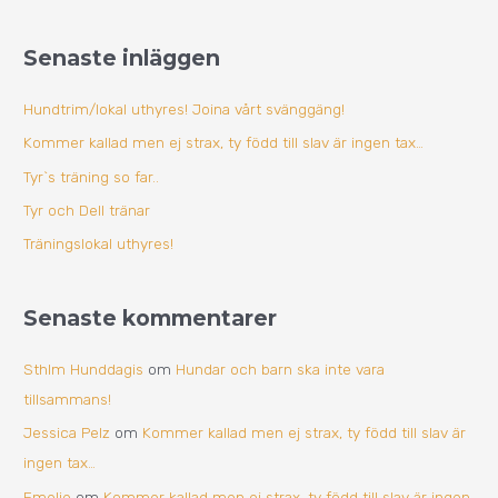
ö
k
k
i
Senaste inläggen
e
v
f
Hundtrim/lokal uthyres! Joina vårt svänggäng!
t
Kommer kallad men ej strax, ty född till slav är ingen tax…
e
Tyr`s träning so far..
r
Tyr och Dell tränar
:
Träningslokal uthyres!
Senaste kommentarer
Sthlm Hunddagis
om
Hundar och barn ska inte vara
tillsammans!
Jessica Pelz
om
Kommer kallad men ej strax, ty född till slav är
ingen tax…
Emelie
om
Kommer kallad men ej strax, ty född till slav är ingen