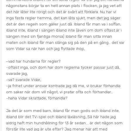
någonstans börjar ta en helt annan plats i flocken, ja jag vet att
det här låter lite rörigt och det är svårt att förklara. Nu har vi
inga fasta regler hemma, det kan låta sjukt, men det jag säger
det är den regeln som gäller just då. Ibland får man va i soffan,
ibland inte, ibland i sängen ibland inte (även om dom oftast är i
sängen med sin fjantiga morsa) ibland får man sitta innan
maten och ibland får man slänga sig på den på en gång… det var
som Vidar sa när han och jag flyttade ihop,
-vad har hundarna för regler?
-oftast inga, och dom har dom reglerna tycker passar just då,
svarade jag,
-va? svarade Vidar,
-ja frihet under ansvar kontrade jag då me, vi brukar förhandla
om saker när dom vill något, vi pratar ofta och förhandlar…
-haha Vidar skrattade, förhandla?
Ja det är som med barn, ibland får man godis och ibland inte,
ibland blir det TV-spel och ibland läxläsning…Så här hade jag
aldrig haft min hundhållning för 13 år sedan…. är det någon som
förstår lite vad jag är ute efter? Jag menar här att med