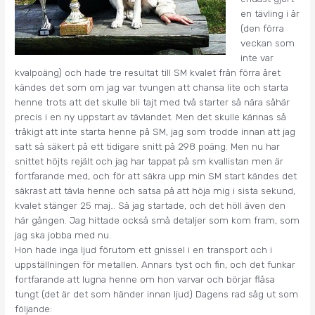
en tävling i år
(den förra
veckan som
inte var
kvalpoäng) och hade tre resultat till SM kvalet från förra året
kändes det som om jag var tvungen att chansa lite och starta
henne trots att det skulle bli tajt med två starter så nära såhär
precis i en ny uppstart av tävlandet. Men det skulle kännas så
tråkigt att inte starta henne på SM, jag som trodde innan att jag
satt så säkert på ett tidigare snitt på 298 poäng. Men nu har
snittet höjts rejält och jag har tappat på sm kvallistan men är
fortfarande med, och för att säkra upp min SM start kändes det
säkrast att tävla henne och satsa på att höja mig i sista sekund,
kvalet stänger 25 maj… Så jag startade, och det höll även den
här gången. Jag hittade också små detaljer som kom fram, som
jag ska jobba med nu.
Hon hade inga ljud förutom ett gnissel i en transport och i
uppställningen för metallen. Annars tyst och fin, och det funkar
fortfarande att lugna henne om hon varvar och börjar flåsa
tungt (det är det som händer innan ljud) Dagens rad såg ut som
följande: