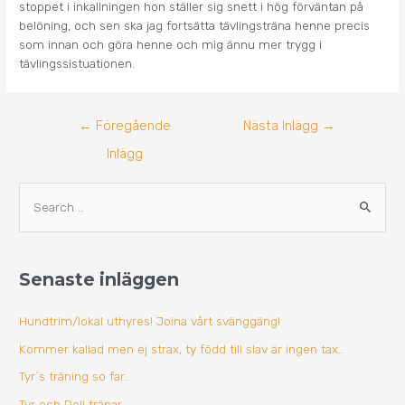
stoppet i inkallningen hon ställer sig snett i hög förväntan på
belöning, och sen ska jag fortsätta tävlingsträna henne precis
som innan och göra henne och mig ännu mer trygg i
tävlingssistuationen.
←
Föregående
Nästa Inlägg
→
Inlägg
A
S
r
ö
k
k
i
Senaste inläggen
e
v
f
Hundtrim/lokal uthyres! Joina vårt svänggäng!
t
Kommer kallad men ej strax, ty född till slav är ingen tax…
e
Tyr`s träning so far..
r
Tyr och Dell tränar