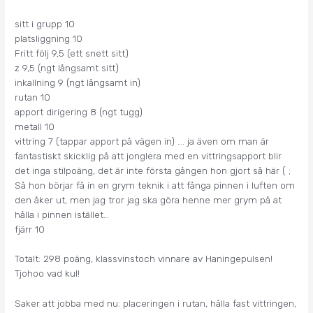
sitt i grupp 10
platsliggning 10
Fritt följ 9,5 (ett snett sitt)
z 9,5 (ngt långsamt sitt)
inkallning 9 (ngt långsamt in)
rutan 10
apport dirigering 8 (ngt tugg)
metall 10
vittring 7 (tappar apport på vägen in) …. ja även om man är
fantastiskt skicklig på att jonglera med en vittringsapport blir
det inga stilpoäng, det är inte första gången hon gjort så här ( ;
Så hon börjar få in en grym teknik i att fånga pinnen i luften om
den åker ut, men jag tror jag ska göra henne mer grym på at
hålla i pinnen istället…
fjärr 10
Totalt: 298 poäng, klassvinstoch vinnare av Haningepulsen!
Tjohoo vad kul!
Saker att jobba med nu: placeringen i rutan, hålla fast vittringen,