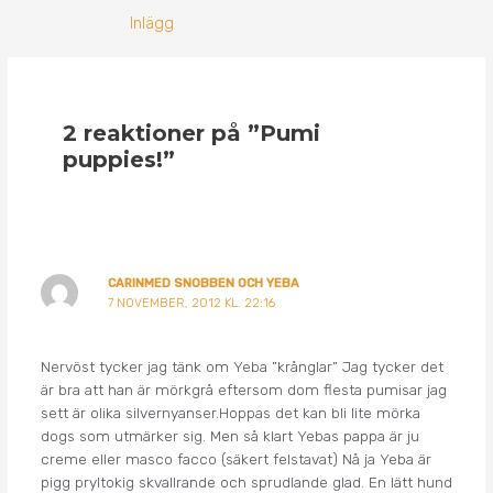
Inlägg
2 reaktioner på ”Pumi
puppies!”
CARINMED SNOBBEN OCH YEBA
7 NOVEMBER, 2012 KL. 22:16
Nervöst tycker jag tänk om Yeba ”krånglar” Jag tycker det
är bra att han är mörkgrå eftersom dom flesta pumisar jag
sett är olika silvernyanser.Hoppas det kan bli lite mörka
dogs som utmärker sig. Men så klart Yebas pappa är ju
creme eller masco facco (säkert felstavat) Nå ja Yeba är
pigg pryltokig skvallrande och sprudlande glad. En lätt hund