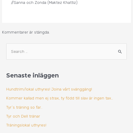
//Sanna och Zonda (Maktez Khattiz)
Kommentarer är stängda.
A
S
r
ö
k
k
i
Senaste inläggen
e
v
f
Hundtrim/lokal uthyres! Joina vårt svänggäng!
t
Kommer kallad men ej strax, ty född till slav är ingen tax…
e
Tyr`s träning so far..
r
Tyr och Dell tränar
:
Träningslokal uthyres!