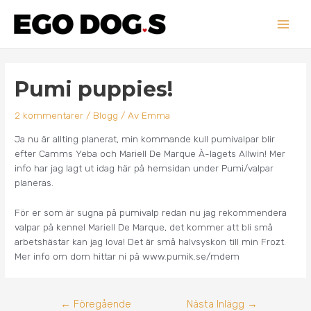
Hoppa
Main
till
innehåll
Men
Inläggsnavigering
Pumi puppies!
2 kommentarer
/
Blogg
/ Av
Emma
Ja nu är allting planerat, min kommande kull pumivalpar blir
efter Camms Yeba och Mariell De Marque À-lagets Allwin! Mer
info har jag lagt ut idag här på hemsidan under Pumi/valpar
planeras.
För er som är sugna på pumivalp redan nu jag rekommendera
valpar på kennel Mariell De Marque, det kommer att bli små
arbetshästar kan jag lova! Det är små halvsyskon till min Frozt.
Mer info om dom hittar ni på www.pumik.se/mdem
←
Föregående
Nästa Inlägg
→