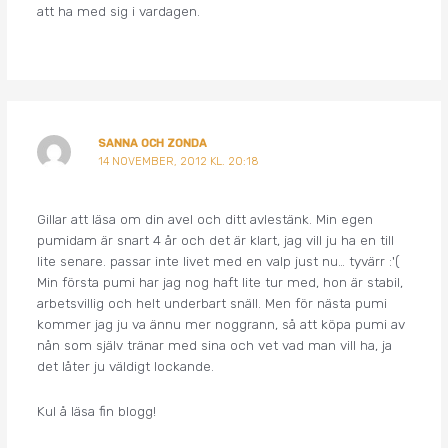
att ha med sig i vardagen.
SANNA OCH ZONDA
14 NOVEMBER, 2012 KL. 20:18
Gillar att läsa om din avel och ditt avlestänk. Min egen
pumidam är snart 4 år och det är klart, jag vill ju ha en till
lite senare. passar inte livet med en valp just nu… tyvärr :'(
Min första pumi har jag nog haft lite tur med, hon är stabil,
arbetsvillig och helt underbart snäll. Men för nästa pumi
kommer jag ju va ännu mer noggrann, så att köpa pumi av
nån som själv tränar med sina och vet vad man vill ha, ja
det låter ju väldigt lockande.
Kul å läsa fin blogg!