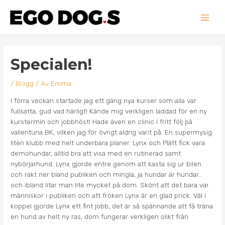
Hoppa
Main
till
innehåll
Men
Inläggsnavigering
Specialen!
/
Blogg
/ Av
Emma
I förra veckan startade jag ett gäng nya kurser som alla var
fullsatta, gud vad härligt! Kände mig verkligen laddad för en ny
kurstermin och jobbhöst! Hade även en clinic i fritt följ på
vallentuna BK, vilken jag för övrigt aldrig varit på. En supermysig
liten klubb med helt underbara planer. Lynx och Plätt fick vara
demohundar, alltid bra att visa med en rutinerad samt
nybörjarhund. Lynx gjorde entre genom att kasta sig ur bilen
och rakt ner bland publiken och mingla, ja hundar är hundar…
och ibland litar man lite mycket på dom. Skönt att det bara var
människor i publiken och att fröken Lynx är en glad prick. Väl i
koppel gjorde Lynx ett fint jobb, det är så spännande att få träna
en hund av helt ny ras, dom fungerar verkligen olikt från