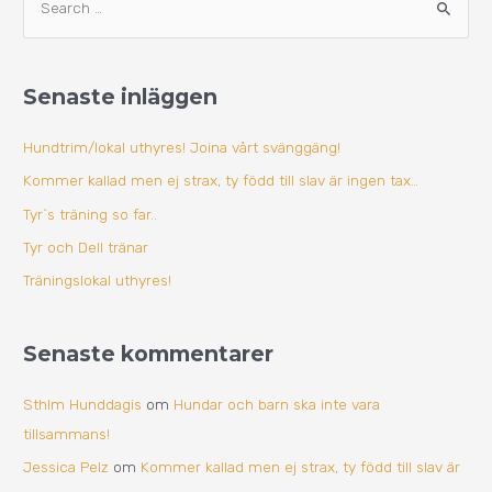
S
r
ö
k
k
i
Senaste inläggen
e
v
f
Hundtrim/lokal uthyres! Joina vårt svänggäng!
t
Kommer kallad men ej strax, ty född till slav är ingen tax…
e
Tyr`s träning so far..
r
Tyr och Dell tränar
:
Träningslokal uthyres!
Senaste kommentarer
Sthlm Hunddagis
om
Hundar och barn ska inte vara
tillsammans!
Jessica Pelz
om
Kommer kallad men ej strax, ty född till slav är