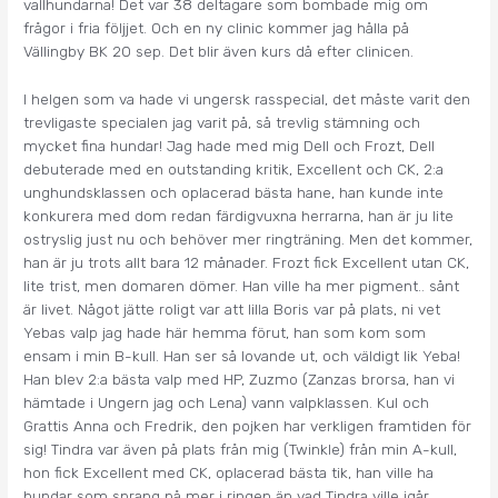
vallhundarna! Det var 38 deltagare som bombade mig om
frågor i fria följjet. Och en ny clinic kommer jag hålla på
Vällingby BK 20 sep. Det blir även kurs då efter clinicen.
I helgen som va hade vi ungersk rasspecial, det måste varit den
trevligaste specialen jag varit på, så trevlig stämning och
mycket fina hundar! Jag hade med mig Dell och Frozt, Dell
debuterade med en outstanding kritik, Excellent och CK, 2:a
unghundsklassen och oplacerad bästa hane, han kunde inte
konkurera med dom redan färdigvuxna herrarna, han är ju lite
ostryslig just nu och behöver mer ringträning. Men det kommer,
han är ju trots allt bara 12 månader. Frozt fick Excellent utan CK,
lite trist, men domaren dömer. Han ville ha mer pigment.. sånt
är livet. Något jätte roligt var att lilla Boris var på plats, ni vet
Yebas valp jag hade här hemma förut, han som kom som
ensam i min B-kull. Han ser så lovande ut, och väldigt lik Yeba!
Han blev 2:a bästa valp med HP, Zuzmo (Zanzas brorsa, han vi
hämtade i Ungern jag och Lena) vann valpklassen. Kul och
Grattis Anna och Fredrik, den pojken har verkligen framtiden för
sig! Tindra var även på plats från mig (Twinkle) från min A-kull,
hon fick Excellent med CK, oplacerad bästa tik, han ville ha
hundar som sprang på mer i ringen än vad Tindra ville igår.