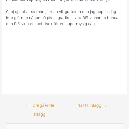
Oj oj oj det är så många man vill gratulera och jag hoppas jag
inte glömde någon på plats, grattis till alla BIR vinnande hundar
och BIS vinnare, och tack för en supermysig dag!
←
Föregående
Nästa Inlägg
→
Inlägg
A