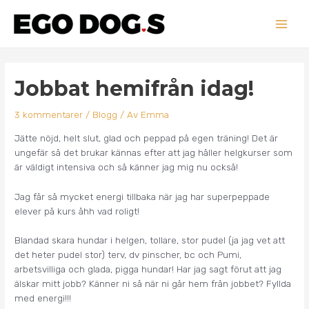
Hoppa
Main
till
innehåll
Men
Inläggsnavigering
Jobbat hemifrån idag!
3 kommentarer
/
Blogg
/ Av
Emma
Jätte nöjd, helt slut, glad och peppad på egen träning! Det är
ungefär så det brukar kännas efter att jag håller helgkurser som
är väldigt intensiva och så känner jag mig nu också!
Jag får så mycket energi tillbaka när jag har superpeppade
elever på kurs åhh vad roligt!
Blandad skara hundar i helgen, tollare, stor pudel (ja jag vet att
det heter pudel stor) terv, dv pinscher, bc och Pumi,
arbetsvilliga och glada, pigga hundar! Har jag sagt förut att jag
älskar mitt jobb? Känner ni så när ni går hem från jobbet? Fyllda
med energi!!!