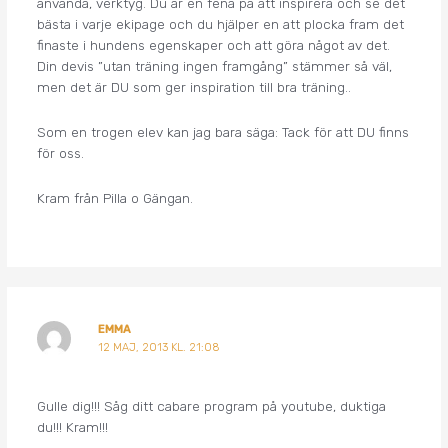
använda, verktyg. Du är en fena på att inspirera och se det
bästa i varje ekipage och du hjälper en att plocka fram det
finaste i hundens egenskaper och att göra något av det.
Din devis ”utan träning ingen framgång” stämmer så väl,
men det är DU som ger inspiration till bra träning..
Som en trogen elev kan jag bara säga: Tack för att DU finns
för oss.
Kram från Pilla o Gängan.
EMMA
12 MAJ, 2013 KL. 21:08
Gulle dig!!! Såg ditt cabare program på youtube, duktiga
du!!! Kram!!!