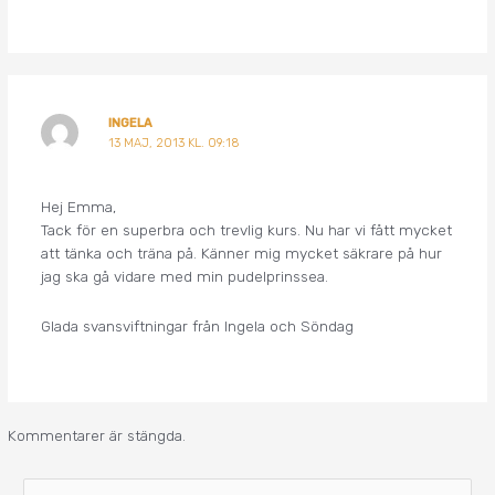
INGELA
13 MAJ, 2013 KL. 09:18
Hej Emma,
Tack för en superbra och trevlig kurs. Nu har vi fått mycket
att tänka och träna på. Känner mig mycket säkrare på hur
jag ska gå vidare med min pudelprinssea.
Glada svansviftningar från Ingela och Söndag
Kommentarer är stängda.
A