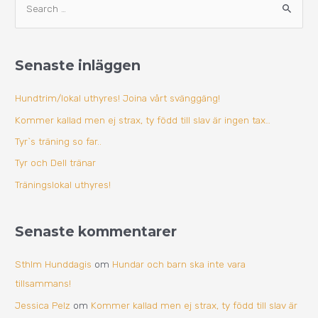
S
r
ö
k
k
i
Senaste inläggen
e
v
f
Hundtrim/lokal uthyres! Joina vårt svänggäng!
t
Kommer kallad men ej strax, ty född till slav är ingen tax…
e
Tyr`s träning so far..
r
Tyr och Dell tränar
:
Träningslokal uthyres!
Senaste kommentarer
Sthlm Hunddagis
om
Hundar och barn ska inte vara
tillsammans!
Jessica Pelz
om
Kommer kallad men ej strax, ty född till slav är