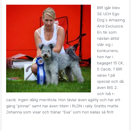
BIR igår blev
SE UCH Ego
Dog´s Amazing
And Exclusice.
En tik som
nästan alltid
står sig i
konkurrens,
hon har i
bagaget 13 CK,
5 Cacib, 7 BIR
varav 1 på
special och då
även BIS 2,
och två r-
cacib. Ingen dålig meritlista. Hon tävlar även agility och har ett
gäng ”pinnar” samt har även titeln i RLDN i rally. Grattis matte
Johanna som visar och tränar ”Exa” som hon kallas så fint!