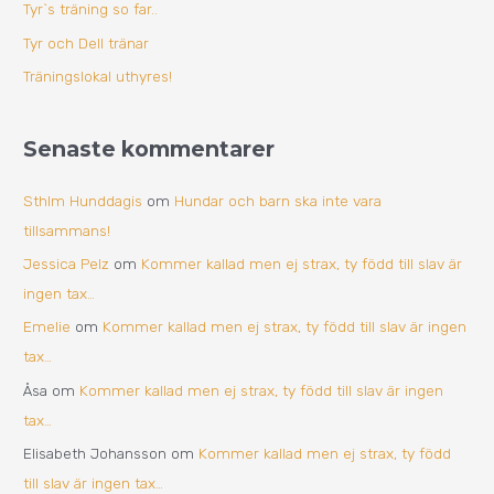
Tyr`s träning so far..
r
Tyr och Dell tränar
:
Träningslokal uthyres!
Senaste kommentarer
Sthlm Hunddagis
om
Hundar och barn ska inte vara
tillsammans!
Jessica Pelz
om
Kommer kallad men ej strax, ty född till slav är
ingen tax…
Emelie
om
Kommer kallad men ej strax, ty född till slav är ingen
tax…
Åsa
om
Kommer kallad men ej strax, ty född till slav är ingen
tax…
Elisabeth Johansson
om
Kommer kallad men ej strax, ty född
till slav är ingen tax…