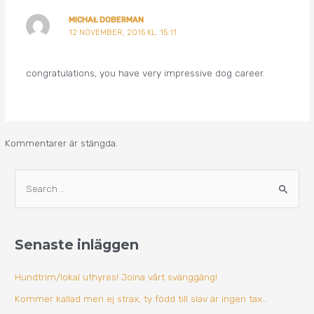
MICHAŁ DOBERMAN
12 NOVEMBER, 2015 KL. 15:11
congratulations, you have very impressive dog career.
Kommentarer är stängda.
A
S
r
ö
k
k
i
Senaste inläggen
e
v
f
Hundtrim/lokal uthyres! Joina vårt svänggäng!
t
Kommer kallad men ej strax, ty född till slav är ingen tax…
e