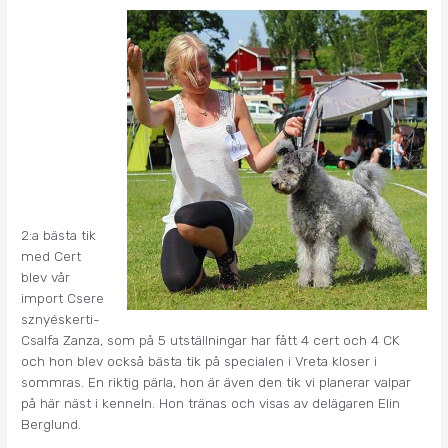
2:a bästa tik
med Cert
blev vår
import Csere
sznyéskerti-
Csalfa Zanza, som på 5 utställningar har fått 4 cert och 4 CK
och hon blev också bästa tik på specialen i Vreta kloser i
sommras. En riktig pärla, hon är även den tik vi planerar valpar
på här näst i kenneln. Hon tränas och visas av delägaren Elin
Berglund.