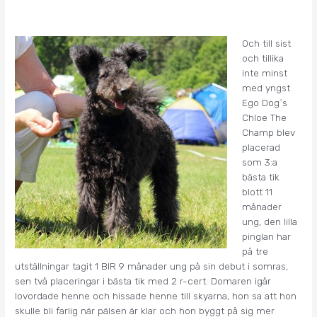
Och till sist
och tillika
inte minst
med yngst
Ego Dog´s
Chloe The
Champ blev
placerad
som 3:a
bästa tik
blott 11
månader
ung, den lilla
pinglan har
på tre
utställningar tagit 1 BIR 9 månader ung på sin debut i somras,
sen två placeringar i bästa tik med 2 r-cert. Domaren igår
lovordade henne och hissade henne till skyarna, hon sa att hon
skulle bli farlig när pälsen är klar och hon byggt på sig mer