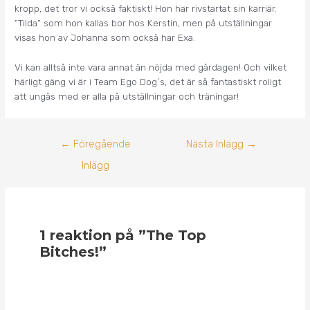
kropp, det tror vi också faktiskt! Hon har rivstartat sin karriär.
”Tilda” som hon kallas bor hos Kerstin, men på utställningar
visas hon av Johanna som också har Exa.
Vi kan alltså inte vara annat än nöjda med gårdagen! Och vilket
härligt gäng vi är i Team Ego Dog´s, det är så fantastiskt roligt
att ungås med er alla på utställningar och träningar!
←
Föregående
Nästa Inlägg
→
Inlägg
1 reaktion på ”The Top
Bitches!”