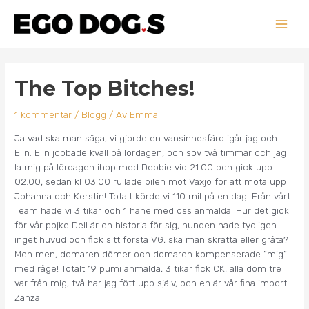
Hoppa
Main
till
innehåll
Men
Inläggsnavigering
The Top Bitches!
1 kommentar
/
Blogg
/ Av
Emma
Ja vad ska man säga, vi gjorde en vansinnesfärd igår jag och
Elin. Elin jobbade kväll på lördagen, och sov två timmar och jag
la mig på lördagen ihop med Debbie vid 21.00 och gick upp
02.00, sedan kl 03.00 rullade bilen mot Växjö för att möta upp
Johanna och Kerstin! Totalt körde vi 110 mil på en dag. Från vårt
Team hade vi 3 tikar och 1 hane med oss anmälda. Hur det gick
för vår pojke Dell är en historia för sig, hunden hade tydligen
inget huvud och fick sitt första VG, ska man skratta eller gråta?
Men men, domaren dömer och domaren kompenserade ”mig”
med råge! Totalt 19 pumi anmälda, 3 tikar fick CK, alla dom tre
var från mig, två har jag fött upp själv, och en är vår fina import
Zanza.