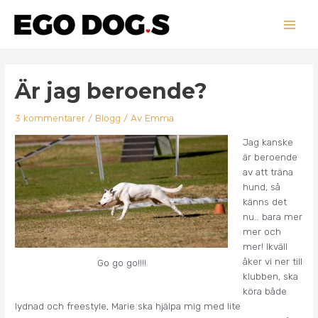
Hoppa
Main
till
innehåll
Men
Inläggsnavigering
Är jag beroende?
3 kommentarer
/
Blogg
/ Av
Emma
Jag kanske
är beroende
av att träna
hund, så
känns det
nu… bara mer
mer och
mer! Ikväll
åker vi ner till
Go go go!!!!
klubben, ska
köra både
lydnad och freestyle, Marie ska hjälpa mig med lite