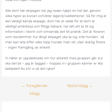
Alla dom här ekipagen har jag redan hjälpt en hel del, genom
olika typer av kurser och/eller läger/privatlektioner. Så för mig är
det väldigt kända ekipage, dom här är valda för at dom är
väldtigt ambitiösa och flitiga tränare, har lätt att ta till sig
information i teorin och omvandla det till praktik. Det är föraren
som bestämmer hur långt ekipaget ska ta sig, inte hunden… så
man kan leta efter vilka topp hundar man vill, utan duktig förare
– ingen framgång, as enkelt!
Vi håller er uppdaterade om hur arbetet med gruppen går, kul
ska det bli – jag är taggad – hoppas ni i gruppen känner er lika
laddade!!! Nu kör vi så det ryker!
←
Föregående
Nästa Inlägg
→
Inlägg