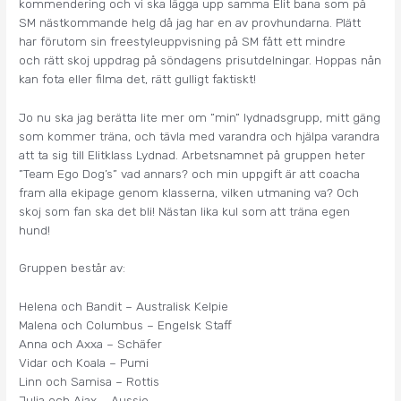
kommendering och vi ska lägga upp samma Elit bana som på
SM nästkommande helg då jag har en av provhundarna. Plätt
har förutom sin freestyleuppvisning på SM fått ett mindre
och rätt skoj uppdrag på söndagens prisutdelningar. Hoppas nån
kan fota eller filma det, rätt gulligt faktiskt!
Jo nu ska jag berätta lite mer om ”min” lydnadsgrupp, mitt gäng
som kommer träna, och tävla med varandra och hjälpa varandra
att ta sig till Elitklass Lydnad. Arbetsnamnet på gruppen heter
”Team Ego Dog’s” vad annars? och min uppgift är att coacha
fram alla ekipage genom klasserna, vilken utmaning va? Och
skoj som fan ska det bli! Nästan lika kul som att träna egen
hund!
Gruppen består av:
Helena och Bandit – Australisk Kelpie
Malena och Columbus – Engelsk Staff
Anna och Axxa – Schäfer
Vidar och Koala – Pumi
Linn och Samisa – Rottis
Julia och Ajax – Aussie