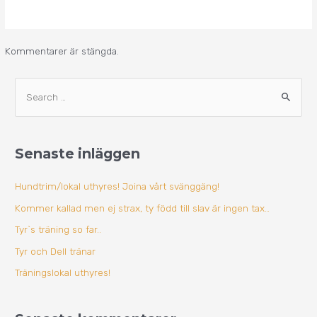
Kommentarer är stängda.
A
S
r
ö
k
k
i
Senaste inläggen
e
v
f
Hundtrim/lokal uthyres! Joina vårt svänggäng!
t
Kommer kallad men ej strax, ty född till slav är ingen tax…
e
Tyr`s träning so far..
r
Tyr och Dell tränar
:
Träningslokal uthyres!