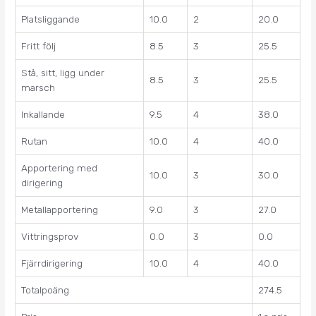
Platsliggande
10.0
2
20.0
Fritt följ
8.5
3
25.5
Stå, sitt, ligg under
8.5
3
25.5
marsch
Inkallande
9.5
4
38.0
Rutan
10.0
4
40.0
Apportering med
10.0
3
30.0
dirigering
Metallapportering
9.0
3
27.0
Vittringsprov
0.0
3
0.0
Fjärrdirigering
10.0
4
40.0
Totalpoäng
274.5