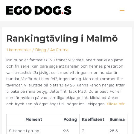
Hoppa
Main
till
innehåll
Men
Inläggsnavigering
Rankingtävling i Malmö
1 kommentar
/
Blogg
/ Av
Emma
Min hund är fantastisk! Nu tränar vi vidare, snart har vi en jämn
och fin serie! Kan bara säga att känslan och hennes prestation
var fantastisk! Ja jävligt surt med vittringen, men hundar är
hundar. Varför det blev fel?, ingen aning. Men det kommer fler
tävlingar. Vi slutade på plats 13 av 25. Känns kanon när jag tittar
tillbaka på mina betyg. Jätte fint! Tack Plätt! Du är bäst! För er
som är nyfikna på vad samtliga ekipage fick, klicka på länken
och tryck sen på ögat längst till höger intill ekipagen.
Klicka här.
Moment
Poäng
Koefficient
Summa
Sittande i grupp
9.5
3
28.5