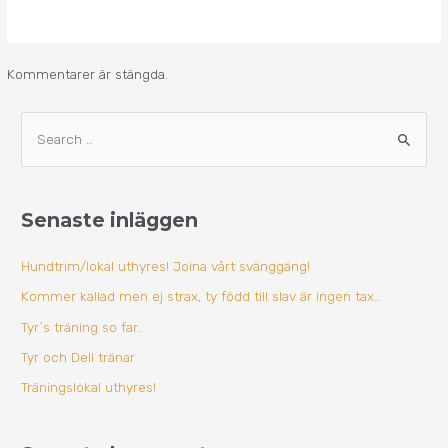
Kommentarer är stängda.
A
S
r
ö
k
k
i
Senaste inläggen
e
v
f
Hundtrim/lokal uthyres! Joina vårt svänggäng!
t
Kommer kallad men ej strax, ty född till slav är ingen tax…
e
Tyr`s träning so far..
r
Tyr och Dell tränar
:
Träningslokal uthyres!