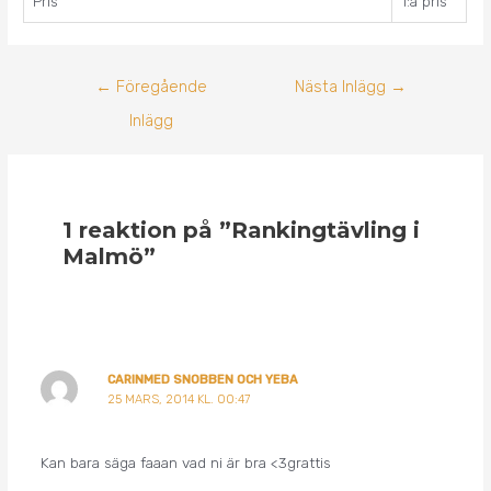
Pris
1:a pris
←
Föregående
Nästa Inlägg
→
Inlägg
1 reaktion på ”Rankingtävling i
Malmö”
CARINMED SNOBBEN OCH YEBA
25 MARS, 2014 KL. 00:47
Kan bara säga faaan vad ni är bra <3grattis