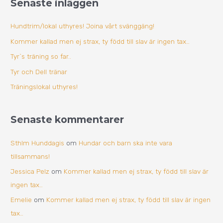
Senaste inläggen
e
v
f
Hundtrim/lokal uthyres! Joina vårt svänggäng!
t
Kommer kallad men ej strax, ty född till slav är ingen tax…
e
Tyr`s träning so far..
r
Tyr och Dell tränar
:
Träningslokal uthyres!
Senaste kommentarer
Sthlm Hunddagis
om
Hundar och barn ska inte vara
tillsammans!
Jessica Pelz
om
Kommer kallad men ej strax, ty född till slav är
ingen tax…
Emelie
om
Kommer kallad men ej strax, ty född till slav är ingen
tax…