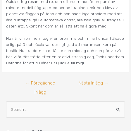
Quickie tog resan med ro, och eftersom hon är en pumi av
mindre modell flög jag med henne i kabinen, när hon klev av
planet var flaggan på topp och hon hade inga problem med att
åka rulltrappa, gå i automatiska dörrar, alla hala golv, all trängsel i
gaten etc. Skönt när dom är så lätta att ha å göra med!
Nu när vi kom hem tog vi en prommis och mina hundar hälsade
artigt på Q och Koala var otroligt glad att mammsen kom på
besök. Nu ska dom snart få lite sen middag och sen gör vi kväll
här, vi är rätt trötta efter en relativt stressig dag, Tack underbara
Cathrine för att du lånar ut Quickie till mig!
←
Föregående
Nästa Inlägg
→
Inlägg
A
S
r
ö
k
k
i