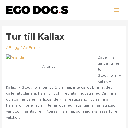
Hoppa
Main
till
innehåll
Men
Inläggsnavigering
Tur till Kallax
/
Blogg
/ Av
Emma
Dagen har
gått åt till en
Arlanda
tur
Stockholm –
Kallax –
Kallax – Stockholm på typ 5 timmar, inte dåligt Emma, det
gäller att planera. Hann till och med äta middag med Cathrine
och Janne på en närliggande kina restaurang i Luleå innan
hemfärd.. för er som inte hängt med i svängarna har jag idag
varit och hämtat hem Koalas mamma, som jag ska leasa för en
valpkull.